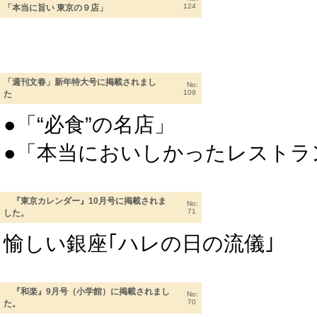
124
「本当に旨い 東京の９店」
「週刊文春」新年特大号に掲載されまし
No:
109
た
●「“必食”の名店」
●「本当においしかったレストラン
『東京カレンダー』10月号に掲載されま
No:
71
した。
愉しい銀座｢ハレの日の流儀｣
『和楽』9月号（小学館）に掲載されまし
No:
70
た。