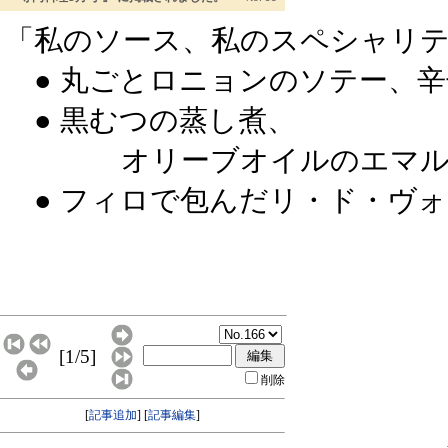
「私のソース、私のスペシャリ
● 丸ごとロニョンのソテー、辛
● 黒むつの蒸し煮、
オリーブオイルのエマルシ
● フィロで包んだリ・ド・ヴ
[1/5]
削除
[
記事追加
] [
記事編集
]